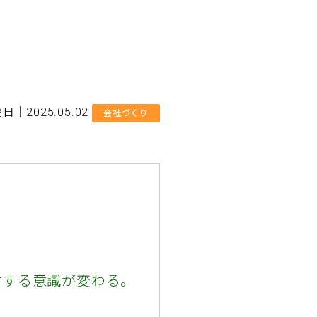
日｜2025.05.02
会社づくり
対する意識が変わる。