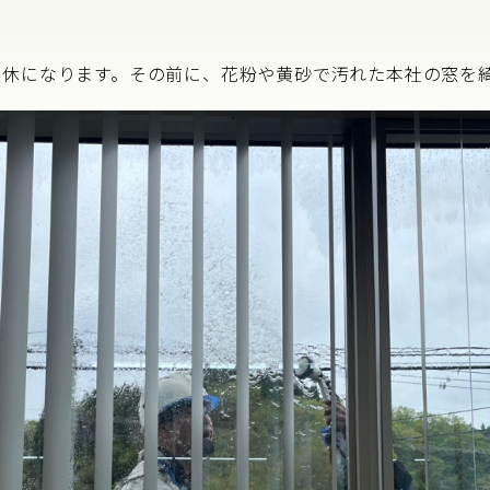
。
り
連休になります。その前に、花粉や黄砂で汚れた本社の窓を