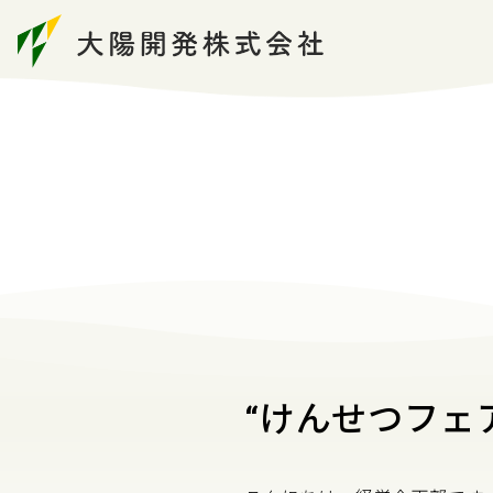
Home
Topics
SDGsへの
Work
モノづく
コトづく
“けんせつフェ
Action
地域づく