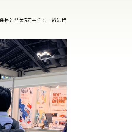
▼
課S係長と営業部F主任と一緒に行
▼
▼