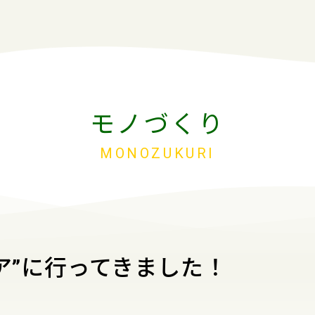
モノづくり
取り組み
MONOZUKURI
り
り
ア”に行ってきました！
り