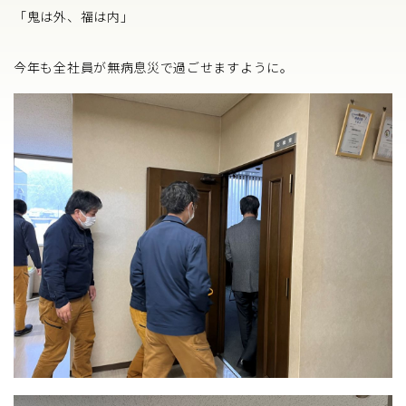
Company
▼
「鬼は外、福は内」
Recruit
▼
今年も全社員が無病息災で過ごせますように。
Contact