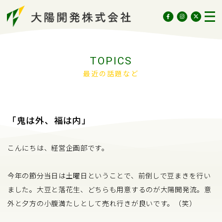
Home
TOPICS
Topics
最近の話題など
SDGsへの取り組み
Work
「鬼は外、福は内」
モノづくり
▼
コトづくり
▼
こんにちは、経営企画部です。
Action
今年の節分当日は土曜日ということで、前倒しで豆まきを行い
地域づくり
ました。大豆と落花生、どちらも用意するのが大陽開発流。意
外と夕方の小腹満たしとして売れ行きが良いです。（笑）
会社づくり
▼